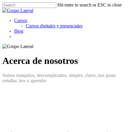
Skip
Hit enter to search or ESC to close
to
Close
main
Search
Menu
content
Cursos
Cursos digitales y presenciales
Blog
linkedin
youtube
instagram
whatsapp
Acerca de nosotros
Somos tranquilos, descomplicados, simples, claros, nos gusta
estudiar, leer y aprender
Si hay algo que mueve al ser humano es la
curiosidad: