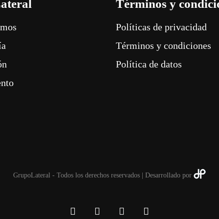
ateral
Términos y condici
omos
Políticas de privacidad
ía
Términos y condiciones
ón
Política de datos
ento
GrupoLateral - Todos los derechos reservados | Desarrollado por
linkedin
youtube
instagram
whatsapp