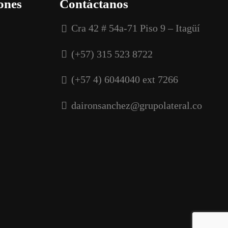
ones
Contáctanos
Cra 42 # 54a-71 Piso 9 – Itagüí
(+57) 315 523 8722
(+57 4) 6044040 ext 7266
daironsanchez@grupolateral.co