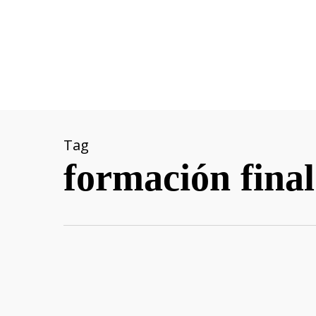
Skip
to
main
content
Tag
formación final