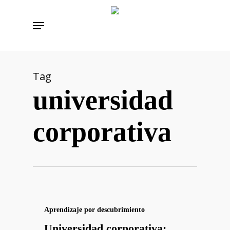
Skip
Menu
to
main
content
Tag
universidad
corporativa
Aprendizaje por descubrimiento
Universidad corporativa: