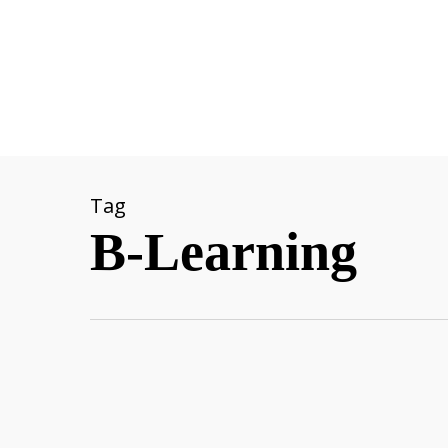
Skip
to
main
content
Tag
B-Learning