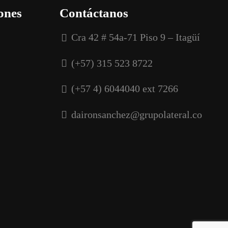
ones
Contáctanos
Cra 42 # 54a-71 Piso 9 – Itagüí
(+57) 315 523 8722
(+57 4) 6044040 ext 7266
daironsanchez@grupolateral.co