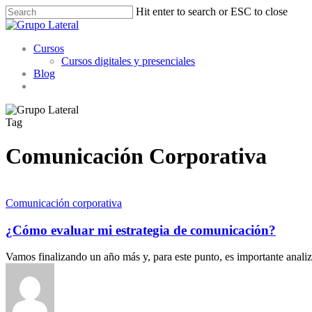
Skip
Hit enter to search or ESC to close
to
Close
main
Search
Menu
content
Cursos
Cursos digitales y presenciales
Blog
linkedin
youtube
instagram
whatsapp
Tag
Comunicación Corporativa
Comunicación corporativa
¿Cómo evaluar mi estrategia de comunicación?
Vamos finalizando un año más y, para este punto, es importante analiz