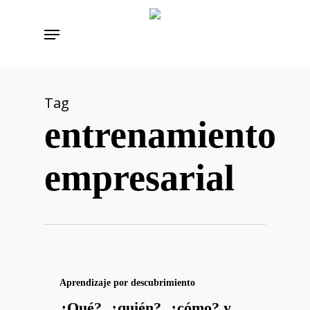
Skip
Menu
to
main
content
Tag
entrenamiento
empresarial
Aprendizaje por descubrimiento
¿Qué?, ¿quién?, ¿cómo? y