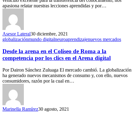
vehículo excelente para la transferencia del conocimiento, nos
apasiona relatar nuestras lecciones aprendidas y por…
Asesor Lateral
30 diciembre, 2021
globalización
mundo digital
neuroaprendizaje
nuevos mercados
Desde la arena en el Coliseo de Roma a la
competencia por los clics en el Arena digital
Por Dairon Sánchez Zuluaga El mercado cambió. La globalización
ha generado nuevos mecanismos de consumo y, con ello, nuevos
consumidores, razón por la cual en…
Marinella Ramírez
30 agosto, 2021
APRENDIZAJE POR DESCUBRIMIENTO