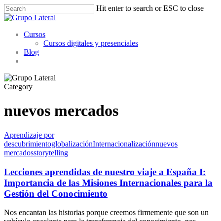
Skip
Hit enter to search or ESC to close
to
Close
main
Search
Menu
content
Cursos
Cursos digitales y presenciales
Blog
linkedin
youtube
instagram
whatsapp
Category
nuevos mercados
Aprendizaje por
descubrimiento
globalización
Internacionalización
nuevos
mercados
storytelling
Lecciones aprendidas de nuestro viaje a España I:
Importancia de las Misiones Internacionales para la
Gestión del Conocimiento
Nos encantan las historias porque creemos firmemente que son un