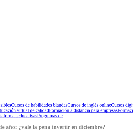
sibles
Cursos de habilidades blandas
Cursos de inglés online
Cursos digi
ucación virtual de calidad
Formación a distancia para empresas
Formació
ataformas educativas
Programas de
e año: ¿vale la pena invertir en diciembre?