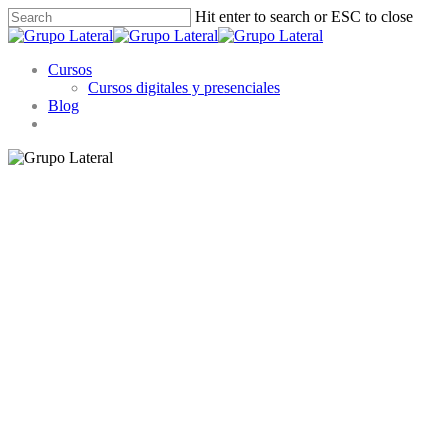
Skip
Hit enter to search or ESC to close
to
Close
main
Search
Menu
content
Cursos
Cursos digitales y presenciales
Blog
linkedin
youtube
instagram
whatsapp
E-learning par