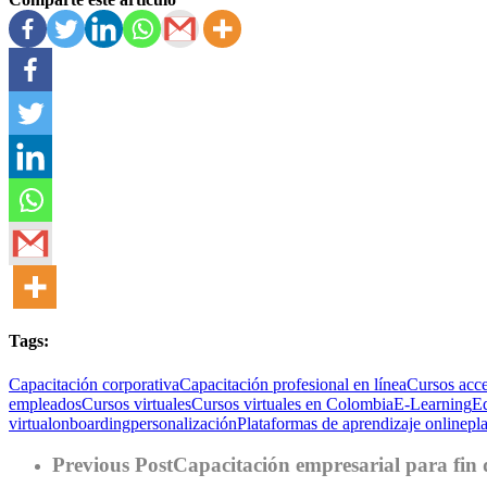
Tags:
Capacitación corporativa
Capacitación profesional en línea
Cursos acce
empleados
Cursos virtuales
Cursos virtuales en Colombia
E-Learning
Ed
virtual
onboarding
personalización
Plataformas de aprendizaje online
pl
Previous Post
Capacitación empresarial para fin d