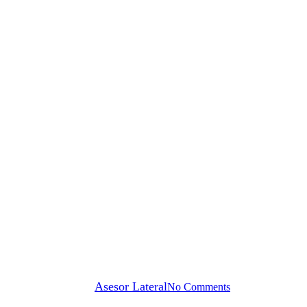
Plataformas LMS
a nuevos empleados: cómo acelera
By
Asesor Lateral
No Comments