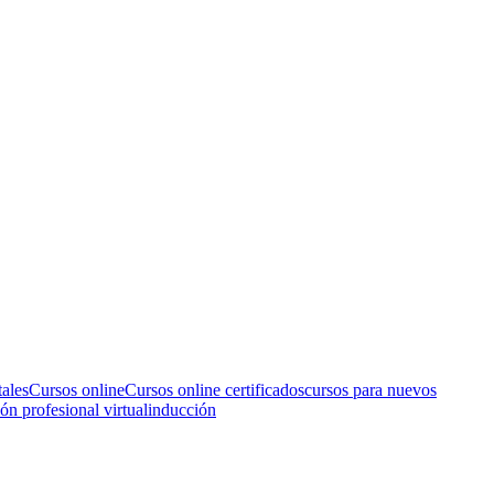
tales
Cursos online
Cursos online certificados
cursos para nuevos
n profesional virtual
inducción